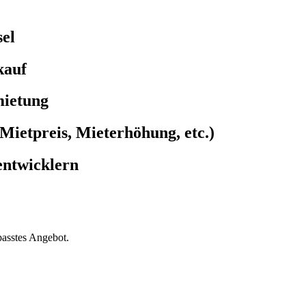
el
kauf
mietung
Mietpreis, Mieterhöhung, etc.)
entwicklern
passtes Angebot.